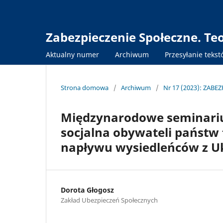
Zabezpieczenie Społeczne. Te
Aktualny numer
Archiwum
Przesyłanie teks
Strona domowa
/
Archiwum
/
Nr 17 (2023): ZABE
Międzynarodowe seminariu
socjalna obywateli państw
napływu wysiedleńców z U
Dorota Głogosz
Zakład Ubezpieczeń Społecznych