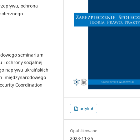
rzepływu, ochrona
społecznego
rodowego seminarium
i ochrony socjalnej
go napływu ukraińskich
ch międzynarodowego
ecurity Coordination
artykuł
Opublikowane
2023-11-25