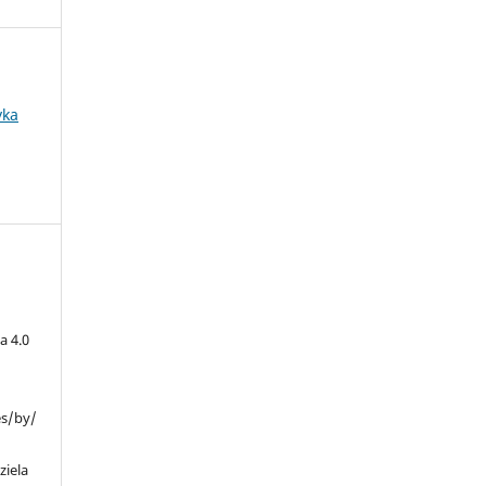
yka
a 4.0
es/by/
ziela