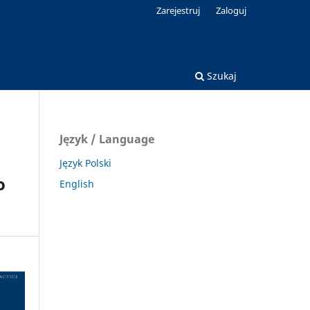
Zarejestruj
Zaloguj
Szukaj
Język / Language
Język Polski
o
English