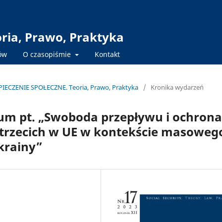
oria, Prawo, Praktyka
tów
O czasopiśmie
Kontakt
ZPIECZENIE SPOŁECZNE. Teoria, Prawo, Praktyka
/
Kronika wydarzeń
m pt. „Swoboda przepływu i ochrona
 trzecich w UE w kontekście masoweg
krainy”